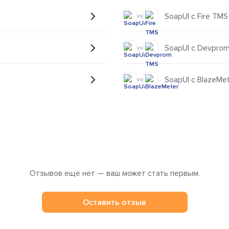
SoapUI с Fire TMS
vs
SoapUI с Devpro
vs
SoapUI с BlazeMe
vs
Отзывов ещё нет — ваш может стать первым.
Оставить отзыв