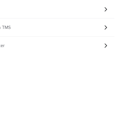
m TMS
ter