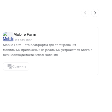
Mobile Farm
Нет отзывов
Mobile Farm – это платформа для тестирования
JE
мобильных приложений на реальных устройствах Android
ко
без необходимости использования...
упр
Сравнить