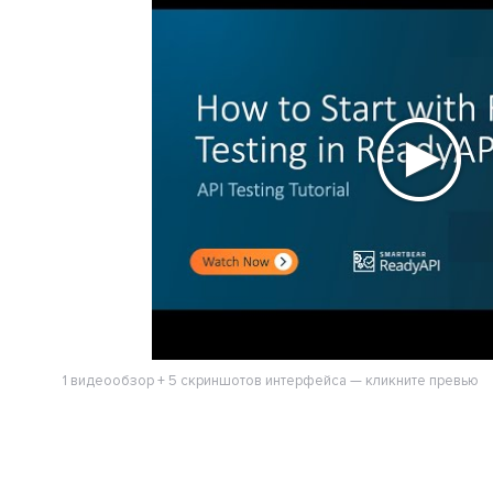
1 видеообзор + 5 скриншотов интерфейса — кликните превью