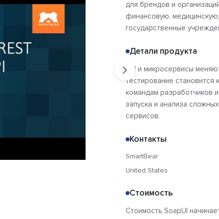
для брендов и организаций
финансовую, медицинскую
государственные учрежде
Детали продукта
API и микросервисы меняю
тестирование становится к
командам разработчиков и
запуска и анализа сложных
сервисов.
Контакты
SmartBear
United States
Стоимость
Стоимость SoapUI начинает