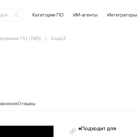
Категории ПО
ИИ-агенты
Интеграторы
ирование ПО (TMS)
SoapUI
авнения
Отзывы
Подходит для