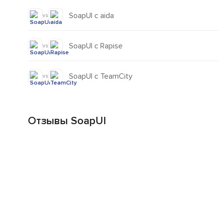
SoapUI с aida
vs
SoapUI с Rapise
vs
SoapUI с TeamCity
vs
Отзывы SoapUI