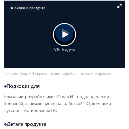
Стоимость
Альтернативы
▶ Видео о продукте
Сравнения
Отзывы
1 видеообзор + 4 скриншота интерфейса — кликните превью
Подходит для
Компании-разработчики ПО или ИТ-подразделения
компаний, занимающиеся разработкой ПО, компании
аутсорс-тестирования ПО
Детали продукта