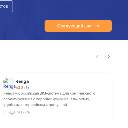
ктов
Следующий шаг
Renga
★
3,8 (8)
Renga – российская BIM-система для комплексного
ЛИ
проектирования с хорошей функциональностью,
ре
удобным интерфейсом и доступной...
мод
Сравнить