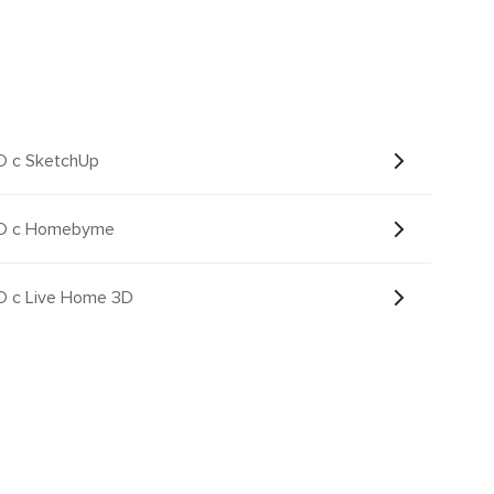
D с SketchUp
3D с Homebyme
D с Live Home 3D