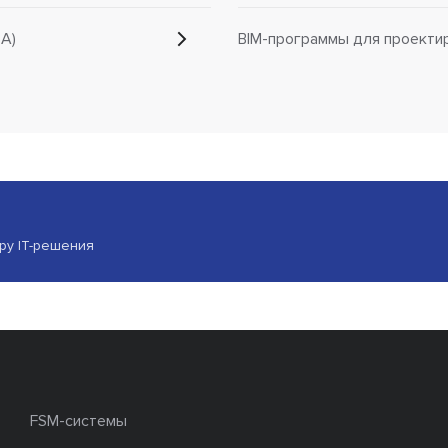
A)
BIM-программы для проекти
ору IT-решения
FSM-системы