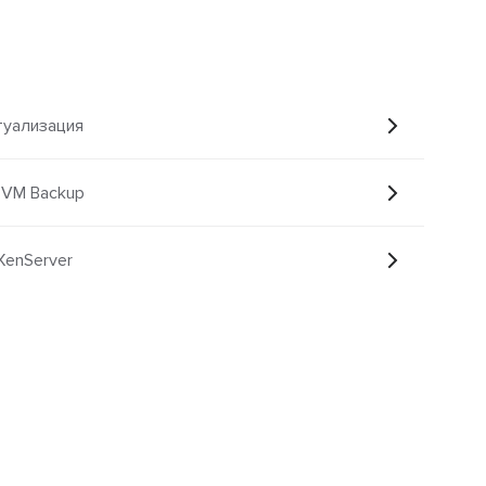
туализация
 VM Backup
XenServer