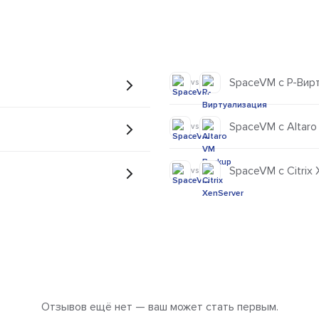
SpaceVM с Р-Вир
vs
SpaceVM с Altaro
vs
SpaceVM с Citrix 
vs
Отзывов ещё нет — ваш может стать первым.