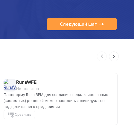
Следующий шаг
RunaWFE
Нет отзывов
Платформу Runa BPM для создания спецализированных
Ро
(кастомных) решений можно настроить индивидуально
им
под цели вашего предприятия...
пе
Сравнить