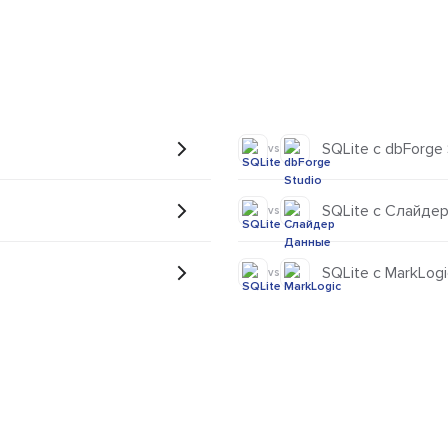
SQLite с dbForge 
vs
SQLite с Слайде
vs
SQLite с MarkLogi
vs