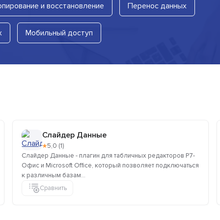
опирование и восстановление
Перенос данных
х
Мобильный доступ
Слайдер Данные
★
5,0 (1)
Слайдер Данные - плагин для табличных редакторов Р7-
Офис и Microsoft Office, который позволяет подключаться
к различным базам...
Сравнить