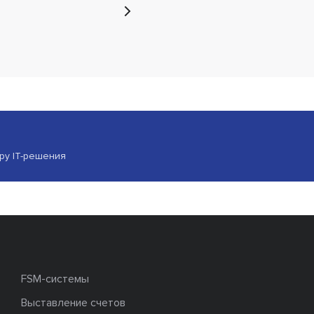
ору IT-решения
FSM-системы
Выставление счетов