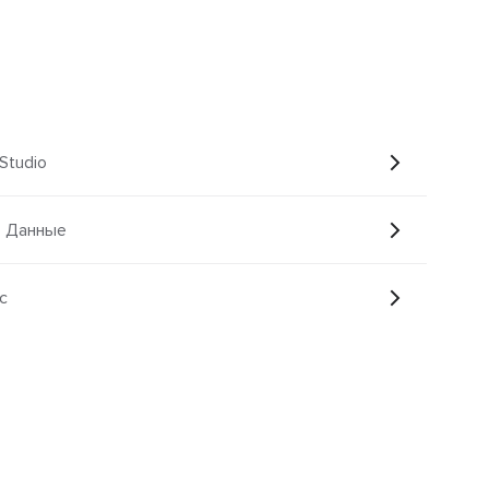
Studio
р Данные
c