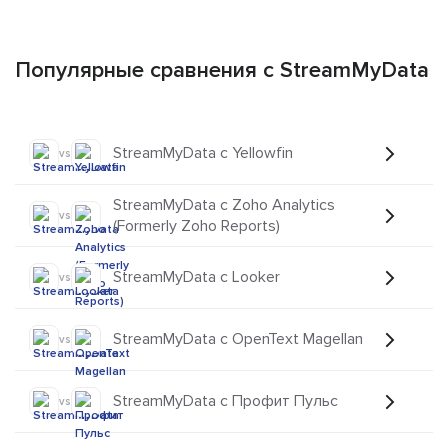
Популярные сравнения с StreamMyData
StreamMyData с Yellowfin
vs
StreamMyData с Zoho Analytics
vs
(Formerly Zoho Reports)
StreamMyData с Looker
vs
StreamMyData с OpenText Magellan
vs
StreamMyData с Профит Пульс
vs