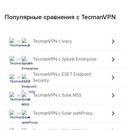
Популярные сравнения с TecmanVPN
TecmanVPN с Ivacy
vs
TecmanVPN с Splunk Enterprise
vs
TecmanVPN с ESET Endpoint
vs
Security
TecmanVPN с Solar MSS
vs
TecmanVPN с Solar webProxy
vs