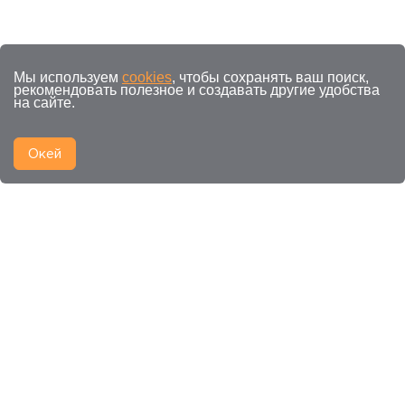
Мы используем
cookies
, чтобы сохранять ваш поиск,
рекомендовать полезное и создавать другие удобства
на сайте.
Окей
Смежные категории к
Электронная
коммерция
Системы управления сайтом (CMS)