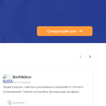
Следующий шаг
BotFAQtor
Нет отзывов
Защита ваших сайтов и рекламных кампаний от ботов и
UN
скликивания; Гибкая настройка фильтрации трафика.
за
Сравнить