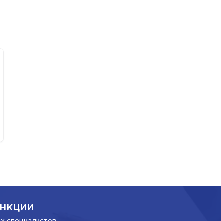
нкции
их специалистов