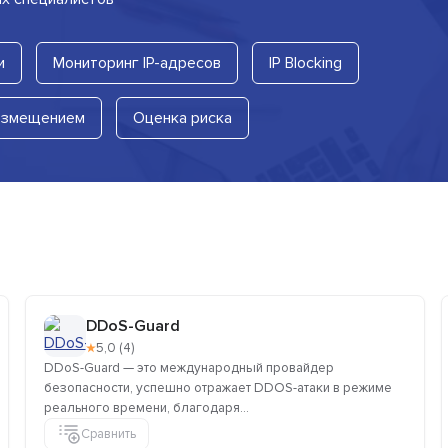
и
Мониторинг IP-адресов
IP Blocking
озмещением
Оценка риска
DDoS-Guard
★
5,0 (4)
DDoS-Guard — это международный провайдер
безопасности, успешно отражает DDOS-атаки в режиме
реального времени, благодаря...
Сравнить