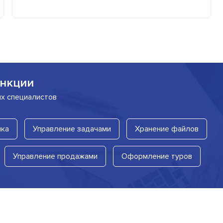
нкции
их специалистов
лка
Управление задачами
Хранение файлов
Управление продажами
Оформление туров