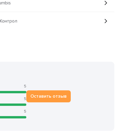
umbis
рКонтрол
5
Оставить отзыв
5
5