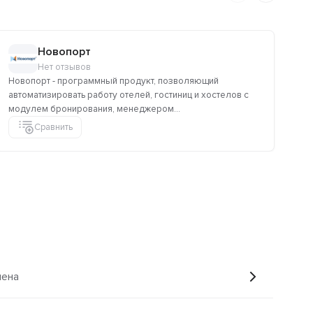
Новопорт
Нет отзывов
Новопорт - программный продукт, позволяющий
Ат
автоматизировать работу отелей, гостиниц и хостелов с
пр
модулем бронирования, менеджером...
Сравнить
лена