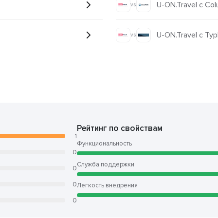
U-ON.Travel с Col
vs
U-ON.Travel с Ту
vs
Рейтинг по свойствам
1
Функциональность
0
Служба поддержки
0
0
Легкость внедрения
0