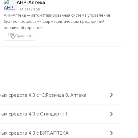
АНР-Аптека
Нет отзывов
АНР-Аптека — автоматизированная система управления
Па
бизнес-процессами фармацевтических предприятий
сре
розничной торговли.
Сравнить
ых средств 4.3 с 1C:Розница 8. Аптека
ных средств 4.3 с Стандарт-Н
ных средств 4.3 с БИТ.АПТЕКА