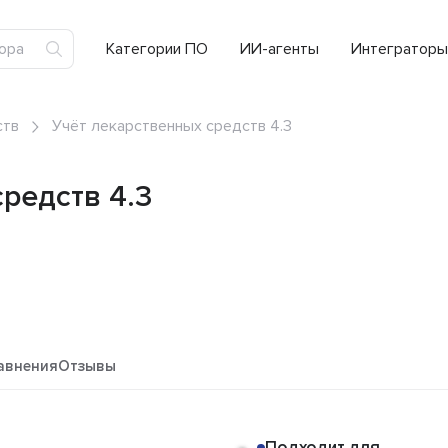
Категории ПО
ИИ-агенты
Интеграторы
ств
Учёт лекарственных средств 4.3
редств 4.3
авнения
Отзывы
Подходит для