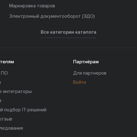
Маркировка товаров
Электронный документооборот (ЭДО)
Все категории каталога
телям
Партнёрам
и ПО
Для партнеров
ы
Войти
е интеграторы
я
й подбор IT-решений
отзыв
следования