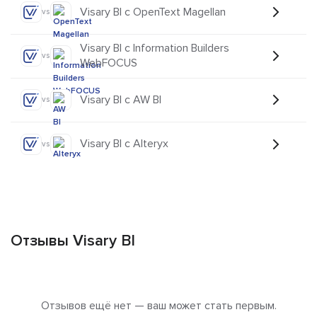
Visary BI с OpenText Magellan
vs
Visary BI с Information Builders
vs
WebFOCUS
Visary BI с AW BI
vs
Visary BI с Alteryx
vs
Отзывы Visary BI
Отзывов ещё нет — ваш может стать первым.