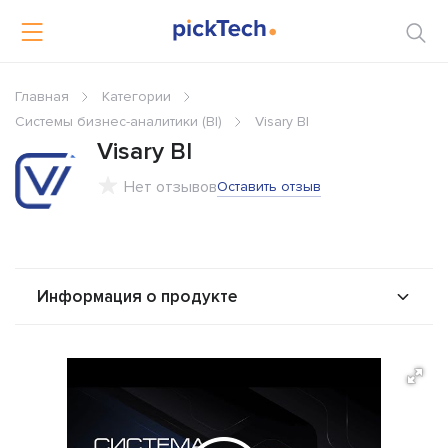
Главная
Категории
Системы бизнес-аналитики (BI)
Visary BI
Visary BI
Нет отзывов
Оставить отзыв
Информация о продукте
О продукте
Возможности
Интеграторы
Альтернативы
Сравнения
Отзывы