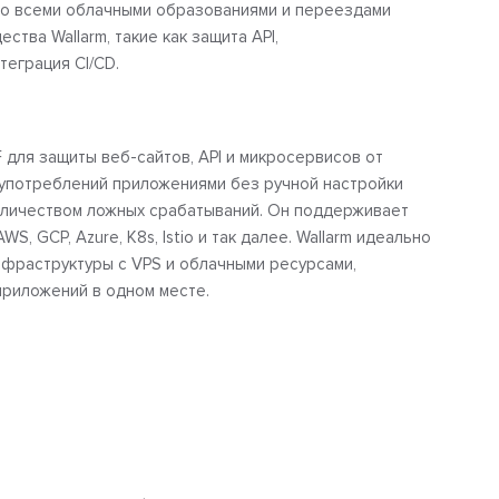
со всеми облачными образованиями и переездами
ства Wallarm, такие как защита API,
теграция CI/CD.
 для защиты веб-сайтов, API и микросервисов от
оупотреблений приложениями без ручной настройки
количеством ложных срабатываний. Он поддерживает
S, GCP, Azure, K8s, Istio и так далее. Wallarm идеально
нфраструктуры с VPS и облачными ресурсами,
риложений в одном месте.