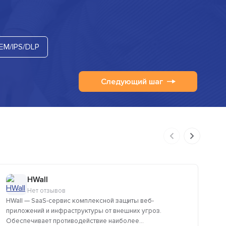
IEM/IPS/DLP
Следующий шаг
HWall
Нет отзывов
HWall — SaaS-сервис комплексной защиты веб-
Ci
приложений и инфраструктуры от внешних угроз.
ве
Обеспечивает противодействие наиболее...
от 