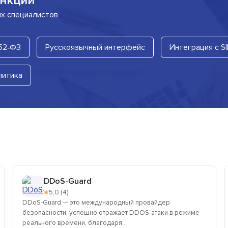
нкции
их специалистов
52‑ФЗ
Русскоязычный интерфейс
Интеграция с S
литика
DDoS-Guard
★
5,0 (4)
DDoS-Guard — это международный провайдер
безопасности, успешно отражает DDOS-атаки в режиме
реального времени, благодаря...