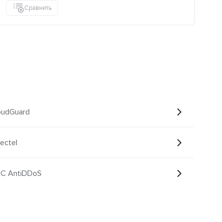
Сравнить
oudGuard
ectel
ТС AntiDDoS