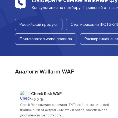
Выберите самые важные фу
Консультация по подбору IT-решений от наш
Российский продукт
Сертификация ФСТЭК/1
Пользовательские правила
Расширенная ана
Аналоги Wallarm WAF
Check Risk WAF
★
5,0 (1)
Check Risk снимает с команд IT/ITsec боль защиты веб-
приложений от актуальных атак и ботов, обеспечивая
доступность, целостность...