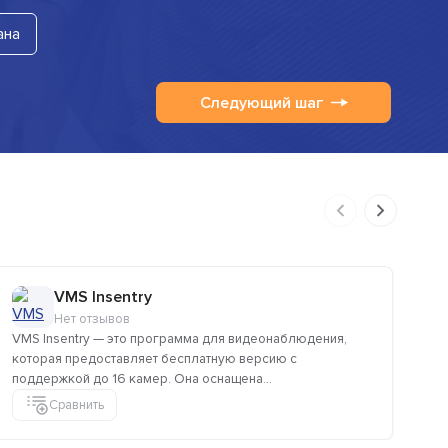
ана
Следующий шаг
VMS Insentry
Нет отзывов
VMS Insentry — это программа для видеонаблюдения,
Ар
которая предоставляет бесплатную версию с
об
поддержкой до 16 камер. Она оснащена...
Сравнить