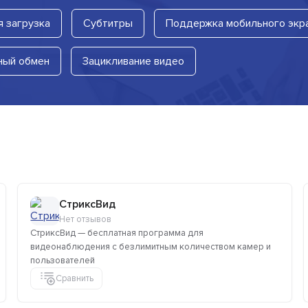
я загрузка
Субтитры
Поддержка мобильного экр
ный обмен
Зацикливание видео
СтриксВид
Нет отзывов
СтриксВид — бесплатная программа для
видеонаблюдения с безлимитным количеством камер и
пользователей
Сравнить