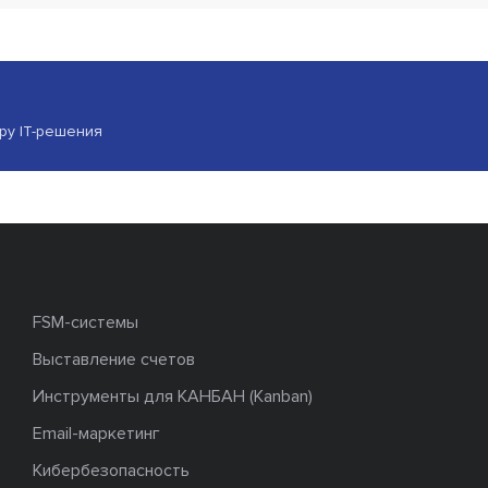
ору IT-решения
FSM-системы
Выставление счетов
Инструменты для КАНБАН (Kanban)
Email-маркетинг
Кибербезопасность