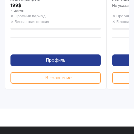
СТАРТОВАЯ ЦЕНА
СТАРТОВАЯ 
199$
Не указана
в месяц
✕ Пробный период
✕ Пробный
✕ Бесплатная версия
✕ Бесплатн
Профиль
＋ В сравнение