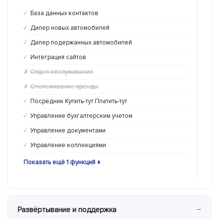
База данных контактов
Ба
✓
✓
Дилер новых автомобилей
Ди
✓
✓
Дилер подержанных автомобилей
Ди
✓
✓
Интеграция сайтов
Ин
✓
✗
Отдел обслуживания
От
✗
✓
Отслеживание аренды
От
✗
✗
Посредник Купить-тут Платить-тут
По
✓
✗
Управление бухгалтерским учетом
Уп
✓
✗
Управление документами
Уп
✓
✓
Управление коллекциями
Уп
✓
✗
Показать ещё 1 функций ↓
Пока
−
Развёртывание и поддержка