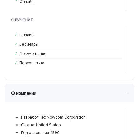
Онлайн
Он
✓
✓
ОБУЧЕНИЕ
Онлайн
Он
✓
✓
Вебинары
Ве
✓
✓
Документация
До
✓
✓
Персонально
Пе
✓
✓
−
О компании
Разработчик: Nowcom Corporation
Р
Страна: United States
С
Год основания: 1996
Г