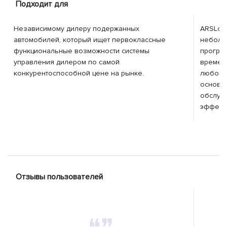
Подходит для
Независимому дилеру подержанных
ARSLoan
автомобилей, который ищет первоклассные
неболь
функциональные возможности системы
програ
управления дилером по самой
времен
конкурентоспособной цене на рынке.
любого 
основан
обслуж
эффект
Отзывы пользователей