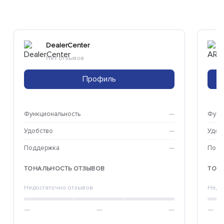
DealerCenter
Нет отзывов
Профиль
Функциональность
—
Функ
Удобство
—
Удоб
Поддержка
—
Подд
ТОНАЛЬНОСТЬ ОТЗЫВОВ
ТОН
Недостаточно отзывов
Недо
—
—
—
—