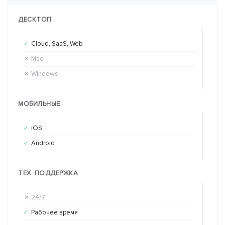
ДЕСКТОП
Cloud, SaaS, Web
Cl
✓
✓
Mac
Ma
✕
✕
Windows
Wi
✕
✕
МОБИЛЬНЫЕ
iOS
iO
✓
✕
Android
An
✓
✕
ТЕХ. ПОДДЕРЖКА
24/7
24
✕
✓
Рабочее время
Ра
✓
✓