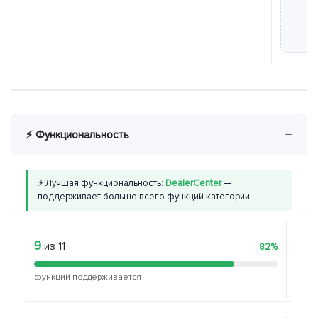
−
⚡ Функциональность
⚡ Лучшая функциональность:
DealerCenter
—
поддерживает больше всего функций категории
9
5
из 11
из 
82%
функций поддерживается
функ