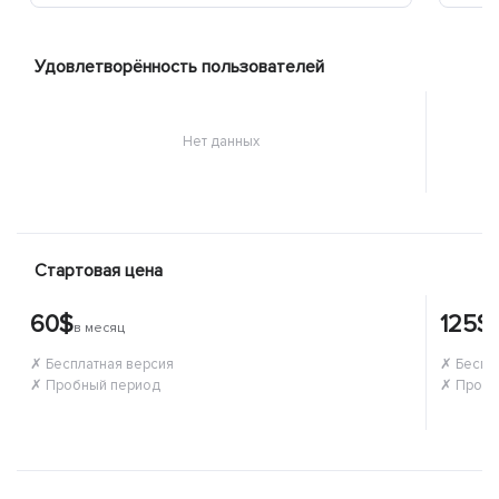
Удовлетворённость пользователей
Нет данных
Стартовая цена
60$
125$
в месяц
в
✗ Бесплатная версия
✗ Беспл
✗ Пробный период
✗ Пробн