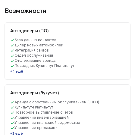
Возможности
Автодилеры (ПО)
База данных контактов
Дилер новых автомобилей
Интеграция сайтов
Отдел обслуживания
Отслеживание аренды
Посредник Купить-тут Платить-тут
+4 ещё
Автодилеры (бухучет)
Аренда с собственным обслуживанием (LHPH)
Купить-тут-Платить-тут
Повторное выставление счетов
Управление инвентаризацией
Управление платежной ведомостью
Управление продажами
+3 ещё