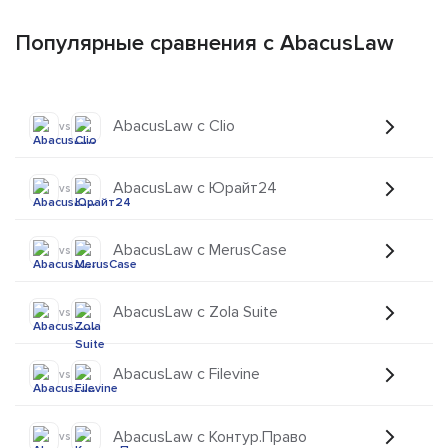
Популярные сравнения с AbacusLaw
AbacusLaw с Clio
vs
AbacusLaw с Юрайт24
vs
AbacusLaw с MerusCase
vs
AbacusLaw с Zola Suite
vs
AbacusLaw с Filevine
vs
AbacusLaw с Контур.Право
vs