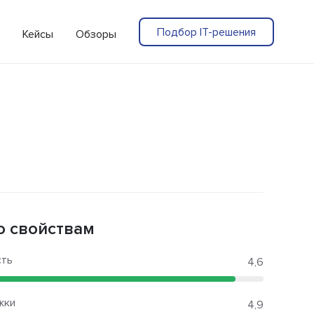
Подбор IT-решения
Кейсы
Обзоры
о свойствам
сть
4,6
жки
4,9