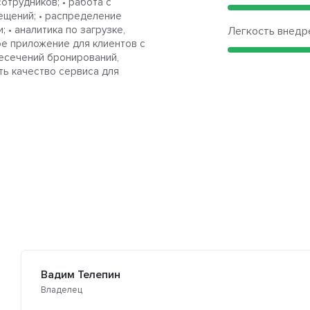
отрудников; • работа с
сещений; • распределение
 • аналитика по загрузке,
Легкость внедр
ое приложение для клиентов с
есечений бронирований,
ть качество сервиса для
Вадим Телепин
Владелец