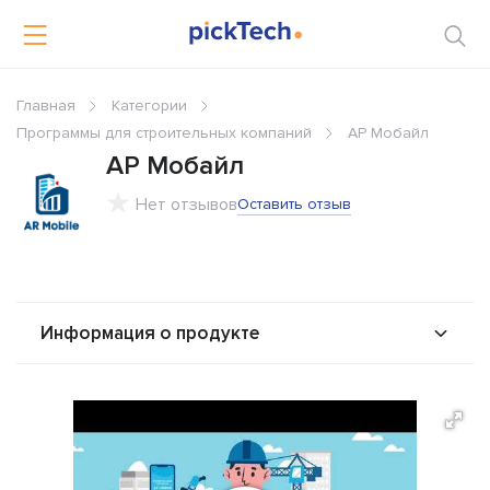
Главная
Категории
Программы для строительных компаний
АР Мобайл
АР Мобайл
Нет отзывов
Оставить отзыв
Информация о продукте
О продукте
Возможности
Стоимость
Альтернативы
Сравнения
Отзывы