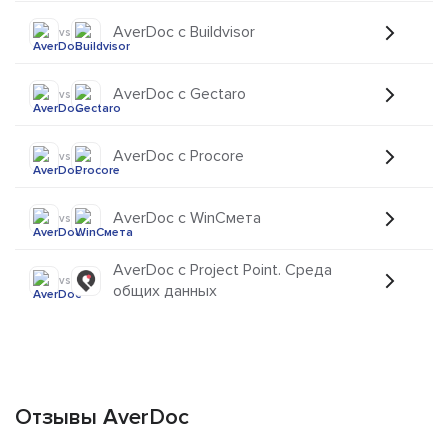
AverDoc с Buildvisor
vs
AverDoc с Gectaro
vs
AverDoc с Procore
vs
AverDoc с WinСмета
vs
AverDoc с Project Point. Среда
vs
общих данных
Отзывы AverDoc