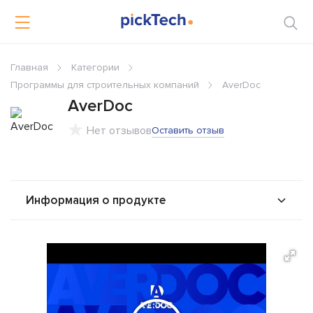
Главная
Категории
Программы для строительных компаний
AverDoc
AverDoc
Нет отзывов
Оставить отзыв
Информация о продукте
О продукте
Возможности
Стоимость
Альтернативы
Сравнения
Отзывы