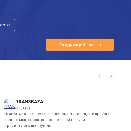
торов
Следующий шаг
TRANSBAZA
★
4,4 (7)
TRANSBAZA - цифровая платформа для аренды и проката
Эт
спецтехники, дорожно-строительной техники,
тр
строительного инструмента...