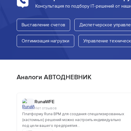
Консультация по подбору IT-решений от наш
Выставление счетов
Диспетчерское управле
Оптимизация нагрузки
Управление техничес
Аналоги АВТОДНЕВНИК
RunaWFE
Нет отзывов
Платформу Runa BPM для создания спецализированных
(кастомных) решений можно настроить индивидуально
под цели вашего предприятия...