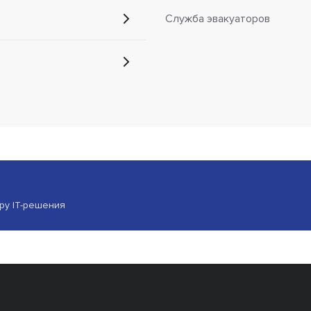
Cлужба эвакуаторов
ору IT-решения