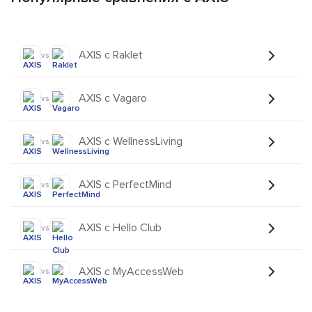
AXIS с Raklet
vs
AXIS с Vagaro
vs
AXIS с WellnessLiving
vs
AXIS с PerfectMind
vs
AXIS с Hello Club
vs
AXIS с MyAccessWeb
vs