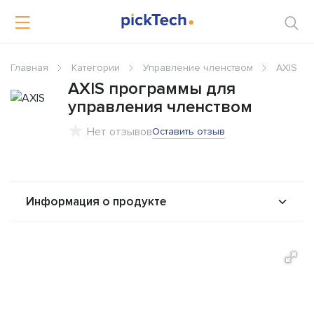
Главная
Категории
Управление членством
AXIS
AXIS программы для
управления членством
Нет отзывов
Оставить отзыв
Информация о продукте
О продукте
Возможности
Альтернативы
Сравнения
Отзывы