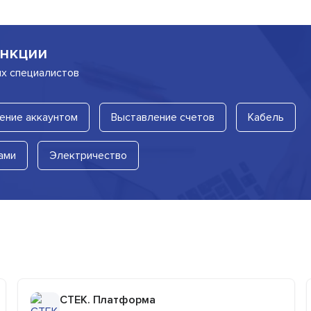
нкции
их специалистов
ение аккаунтом
Выставление счетов
Кабель
ами
Электричество
СТЕК. Платформа