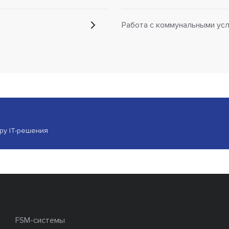
Работа с коммунальными ус
ору IT-решения
FSM-системы