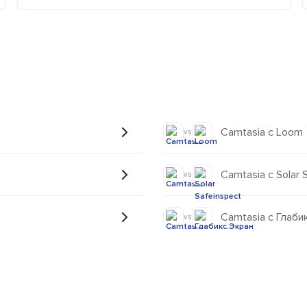
Camtasia с Loom
vs
Camtasia с Solar 
vs
Camtasia с Глаби
vs