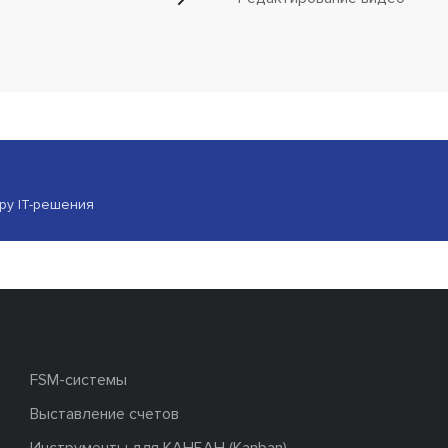
ору IT-решения
FSM-системы
Выставление счетов