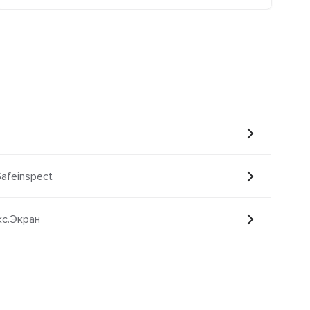
Safeinspect
кс.Экран