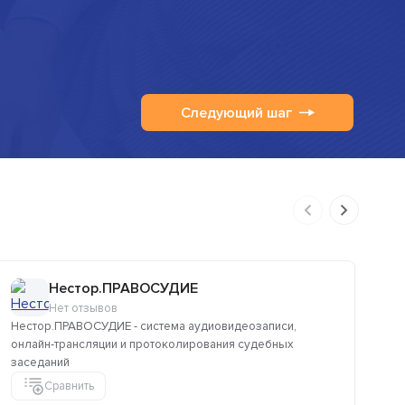
Следующий шаг
Нестор.ПРАВОСУДИЕ
Нет отзывов
Нестор.ПРАВОСУДИЕ - система аудиовидеозаписи,
Ре
онлайн-трансляции и протоколирования судебных
ау
заседаний
кли
Сравнить