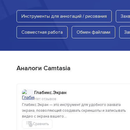
Инструменты для аннотаций / рисования
Захв
Совместная работа
Обмен файлами
За
Аналоги Camtasia
Глабикс.Экран
Нет отзывов
Глабикс.Экран — это инструмент для удобного захвата
экрана, позволяющий создавать скриншоты и записывать
видео с экрана вашего...
Сравнить