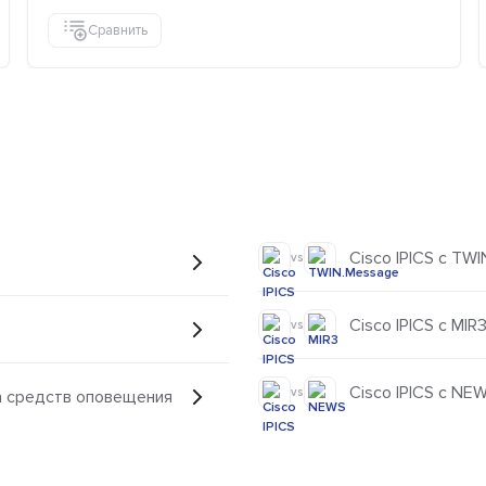
Сравнить
Cisco IPICS с TW
vs
Cisco IPICS с MIR
vs
Cisco IPICS с NE
vs
га средств оповещения