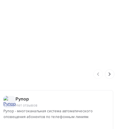
Рупор
Нет отзывов
Рупор - многоканальная система автоматического
TW
оповещения абонентов по телефонным линиям.
кл
мес