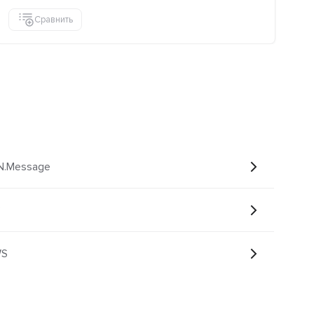
Сравнить
IN.Message
3
WS