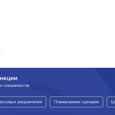
нкции
их специалистов
ассовые уведомления
Планирование сценария
Ш