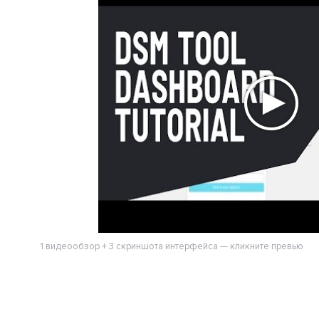
1 видеообзор + 3 скриншота интерфейса — кликните превью