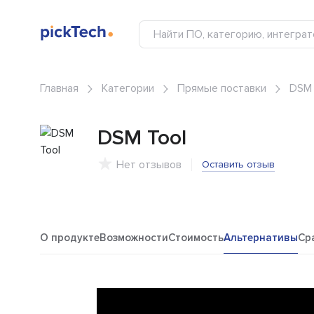
Главная
Категории
Прямые поставки
DSM 
DSM Tool
Нет отзывов
Оставить отзыв
О продукте
Возможности
Стоимость
Альтернативы
Ср