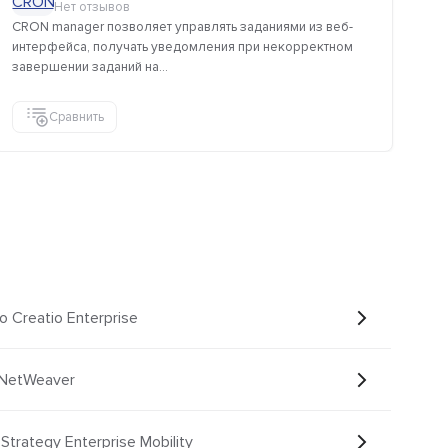
Нет отзывов
CRON manager позволяет управлять заданиями из веб-
Пл
интерфейса, получать уведомления при некорректном
на
завершении заданий на...
пр
Сравнить
o Creatio Enterprise
 NetWeaver
Strategy Enterprise Mobility