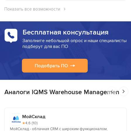
Показать все возможности
Бесплатная консультация
Заполните небольшой опрос и наши специалисты
подберут для вас ПО
Подобрать ПО
Аналоги IQMS Warehouse Management
МойСклад
★
4,6 (10)
МойСклад - облачная CRM с широким функционалом,