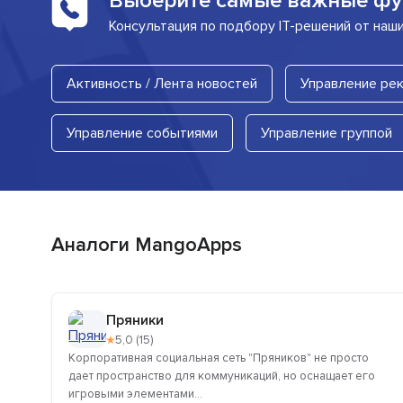
Выберите самые важные фу
Консультация по подбору IT-решений от наш
Активность / Лента новостей
Управление ре
Управление событиями
Управление группой
Аналоги MangoApps
Пряники
★
5,0 (15)
Корпоративная социальная сеть "Пряников" не просто
дает пространство для коммуникаций, но оснащает его
игровыми элементами...