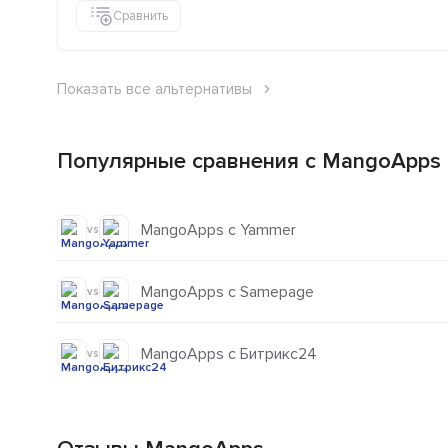
Сравнить
Показать все альтернативы
Популярные сравнения с MangoApps
MangoApps с Yammer
vs
MangoApps с Samepage
vs
MangoApps с Битрикс24
vs