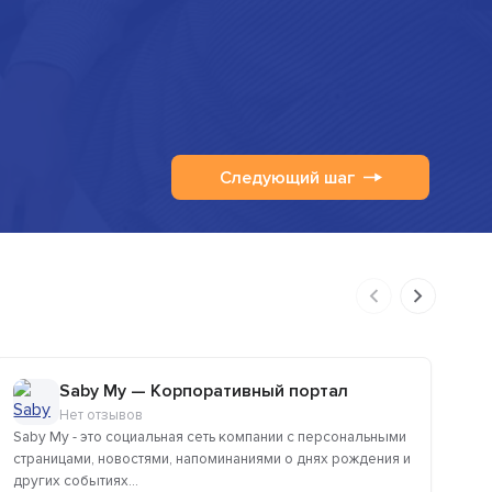
Следующий шаг
Saby My — Корпоративный портал
Нет отзывов
Saby My - это социальная сеть компании с персональными
Po
страницами, новостями, напоминаниями о днях рождения и
SM
других событиях...
пуб