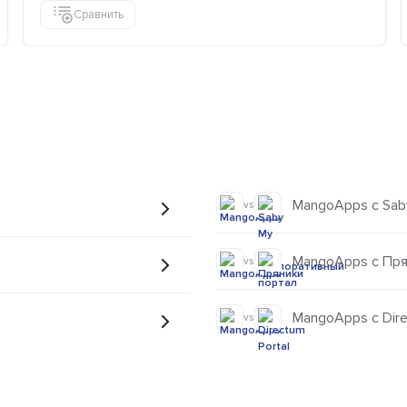
Сравнить
MangoApps с Sab
vs
MangoApps с Пря
vs
MangoApps с Dire
vs