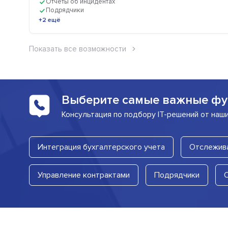
Отчеты об инцидентах
Подрядчики
+2 ещё
Показать все возможности
Выберите самые важные фу
Консультация по подбору IT-решений от наш
Интеграция бухгалтерского учета
Отслежив
Управление контрактами
Подрядчики