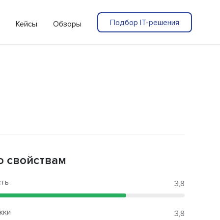
Подбор IT-решения
Кейсы
Обзоры
о свойствам
сть
3,8
жки
3,8