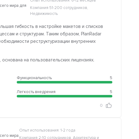
Опыт использования: 6-12 месяцев
сего мира для
Компания 51-200 сотрудников,
Недвижимость
льшая гибкость в настройке макетов и списков
ссам и структурам. Таким образом, PlanRadar
обходимости реструктуризации внутренних
основана на пользовательских лицензиях.
Функциональность
5
Легкость внедрения
5
0
Опыт использования: 1-2 года
сего мира
Компания 2-10 сотрудников, Архитектура и