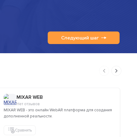
Следующий шаг
MIXAR WEB
Нет отзывов
MIXAR WEB - это онлайн WebAR платформа для создания
Пр
дополненной реальности.
пр
оп
Сравнить