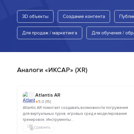
3D объекты
Создание контента
Публик
Для продаж / маркетинга
Для обучения / обр
Аналоги «ИКСАР» (XR)
Atlantis AR
★
5,0 (15)
Atlantis AR помогает создавать возможности погружения
для виртуальных туров, игровых сред и моделирования
тренировок. Инструменты...
Сравнить