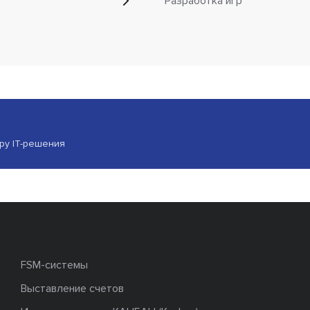
Разработка игр
ору IT-решения
FSM-системы
Выставление счетов