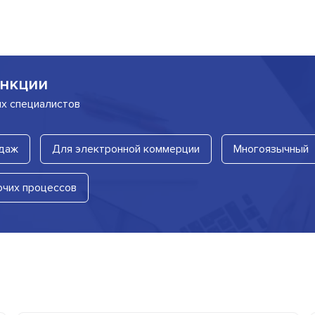
нкции
их специалистов
даж
Для электронной коммерции
Многоязычный
очих процессов