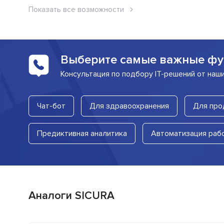
Показать все возможности
Выберите самые важные фу
Консультация по подбору IT-решений от наш
Чат-бот
Для здравоохранения
Для про
Предиктивная аналитика
Автоматизация раб
Аналоги SICURA