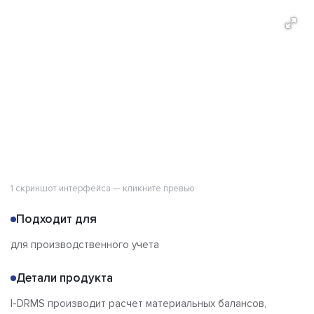
О продукте
Возможности
Стоимость
Альтернативы
Сравнения
Отзывы
1 скриншот интерфейса — кликните превью
Подходит для
для производственного учета
Детали продукта
I-DRMS производит расчет материальных балансов,