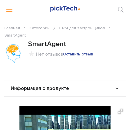
Главная
Категории
CRM для застройщиков
SmartAgent
SmartAgent
Нет отзывов
Оставить отзыв
Информация о продукте
О продукте
Возможности
Стоимость
Альтернативы
Сравнения
Отзывы