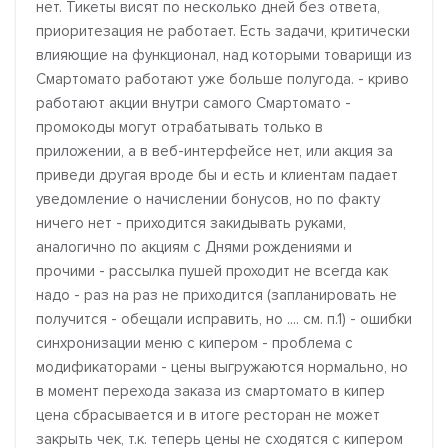
нет. Тикеты висят по несколько дней без ответа,
приоритезация не работает. Есть задачи, критически
влияющие на функционал, над которыми товарищи из
Смартомато работают уже больше полугода. - криво
работают акции внутри самого Смартомато -
промокоды могут отрабатывать только в
приложении, а в веб-интерфейсе нет, или акция за
приведи другая вроде бы и есть и клиентам падает
уведомление о начислении бонусов, но по факту
ничего нет - приходится закидывать руками,
аналогично по акциям с Днями рождениями и
прочими - рассылка пушей проходит не всегда как
надо - раз на раз не приходится (запланировать не
получится - обещали исправить, но .... см. п.1) - ошибки
синхронизации меню с кипером - проблема с
модификаторами - цены выгружаются нормально, но
в момент перехода заказа из смартомато в кипер
цена сбрасывается и в итоге ресторан не может
закрыть чек, т.к. теперь цены не сходятся с кипером