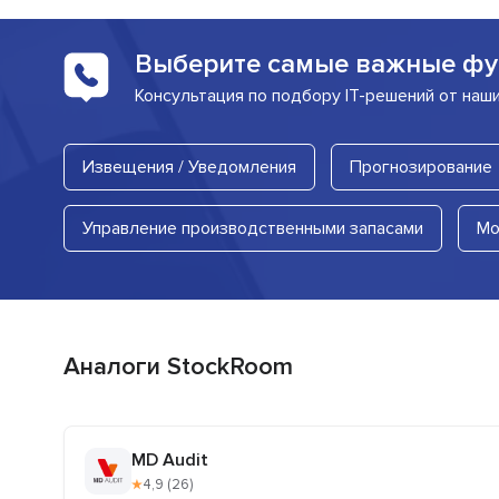
Выберите самые важные фу
Консультация по подбору IT-решений от наш
Извещения / Уведомления
Прогнозирование
Управление производственными запасами
Мо
Аналоги StockRoom
MD Audit
★
4,9 (26)