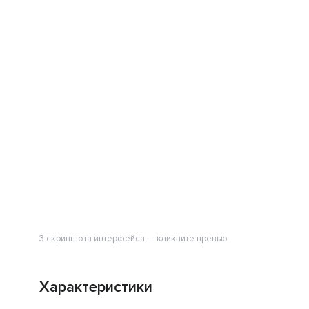
3 скриншота интерфейса — кликните превью
Характеристики