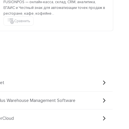
FUSIONPOS — онлайн-касса, склад, CRM, аналитика,
Мо
ЕГАИС и Честный знак для автоматизации точек продаж в
ко
ресторане, кафе, кофейне...
пе
Сравнить
et
Plus Warehouse Management Software
erCloud