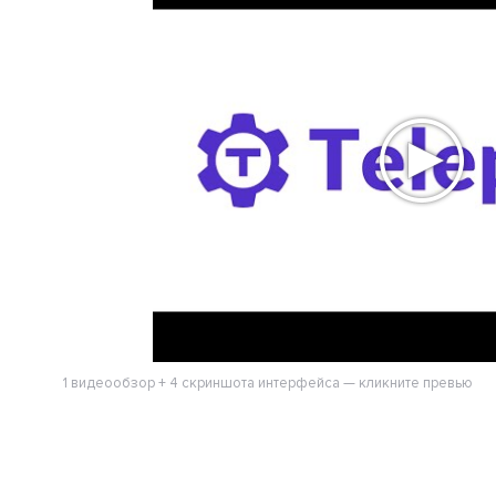
1 видеообзор + 4 скриншота интерфейса — кликните превью