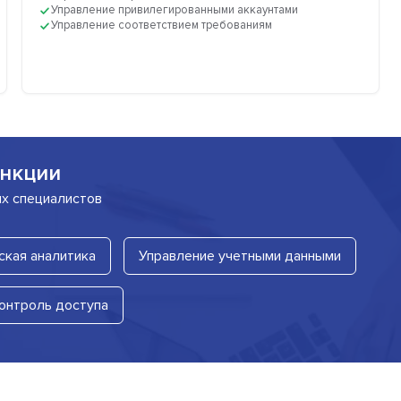
Управление привилегированными аккаунтами
Управление соответствием требованиям
нкции
их специалистов
кая аналитика
Управление учетными данными
онтроль доступа