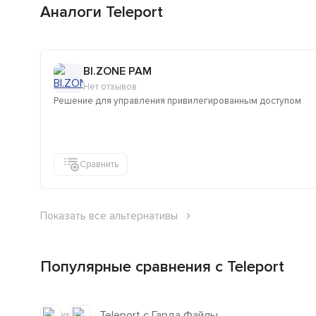
Аналоги Teleport
BI.ZONE PAM
Нет отзывов
Решение для управления привилегированным доступом
Сравнить
Показать все альтернативы
Популярные сравнения с Teleport
Teleport с Гарда Файлы
vs