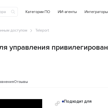
Категории ПО
ИИ-агенты
Интеграторы
анным доступом
Teleport
для управления привилегирова
авнения
Отзывы
Подходит для