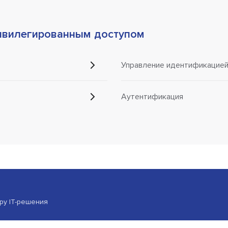
ивилегированным доступом
Управление идентификацие
Аутентификация
ору IT-решения