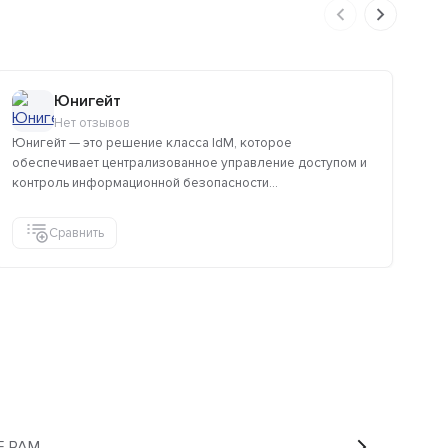
Юнигейт
Нет отзывов
Юнигейт — это решение класса IdM, которое
Пр
обеспечивает централизованное управление доступом и
дл
контроль информационной безопасности...
об
Сравнить
NE PAM