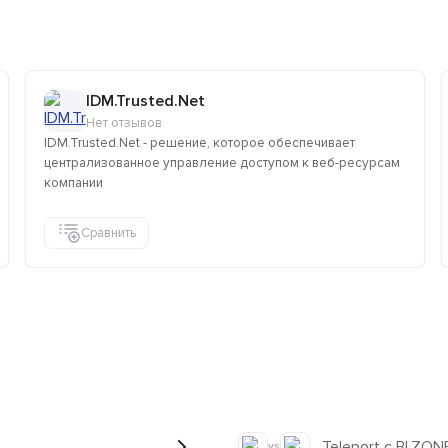
IDM.Trusted.Net
Нет отзывов
IDM.Trusted.Net - решение, которое обеспечивает
централизованное управление доступом к веб-ресурсам
компании
Сравнить
Teleport с BI.ZO
vs