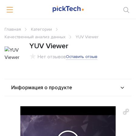
Главная
Категории
Качественный анализ данных
YUV Viewer
YUV Viewer
Нет отзывов
Оставить отзыв
Информация о продукте
О продукте
Возможности
Стоимость
Альтернативы
Сравнения
Отзывы