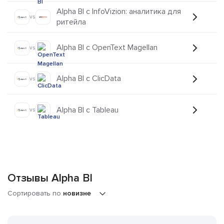
Alpha BI с InfoVizion: аналитика для
vs
ритейла
Alpha BI с OpenText Magellan
vs
Alpha BI с ClicData
vs
Alpha BI с Tableau
vs
Отзывы Alpha BI
Сортировать по
новизне