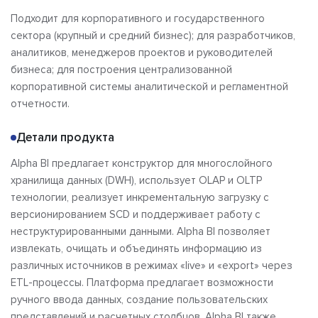
Подходит для корпоративного и государственного
сектора (крупный и средний бизнес); для разработчиков,
аналитиков, менеджеров проектов и руководителей
бизнеса; для построения централизованной
корпоративной системы аналитической и регламентной
отчетности.
Детали продукта
Alpha BI предлагает конструктор для многослойного
хранилища данных (DWH), использует OLAP и OLTP
технологии, реализует инкрементальную загрузку с
версионированием SCD и поддерживает работу с
неструктурированными данными. Alpha BI позволяет
извлекать, очищать и объединять информацию из
различных источников в режимах «live» и «export» через
ETL-процессы. Платформа предлагает возможности
ручного ввода данных, создание пользовательских
представлений и расчетных столбцов. Alpha BI также