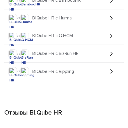
BI.Qube HR с BambooHR
vs
BI.Qube HR с Hurma
vs
BI.Qube HR с Q.HCM
vs
BI.Qube HR с BizRun HR
vs
BI.Qube HR с Rippling
vs
Отзывы BI.Qube HR