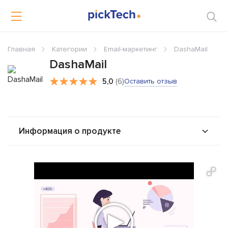
Главная
Категории
Email-маркетинг
DashaMail
DashaMail
5,0
(6)
Оставить отзыв
Информация о продукте
О продукте
Возможности
Стоимость
Альтернативы
Сравнения
Отзывы