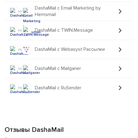
DashaMail с Email Marketing by
vs
Hemsmail
DashaMail с TWIN.Message
vs
DashaMail с Webasyst Рассылки
vs
DashaMail с Mailganer
vs
DashaMail с RuSender
vs
Отзывы DashaMail