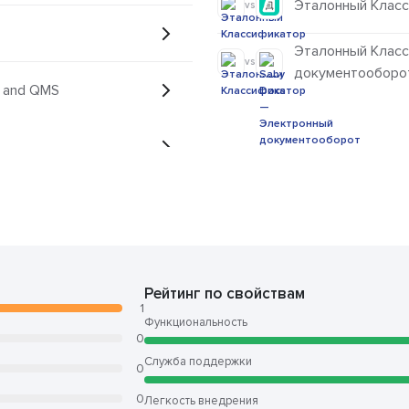
Эталонный Класс
vs
Эталонный Класс
vs
документооборо
 and QMS
Рейтинг по свойствам
1
Функциональность
0
Служба поддержки
0
0
Легкость внедрения