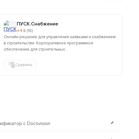
ПУСК.Снабжение
★
4,6 (16)
Онлайн-решение для управления заявками и снабжением
Ср
в строительстве. Корпоративное программное
фу
обеспечение для строительных...
док
Сравнить
ификатор с Docsvision