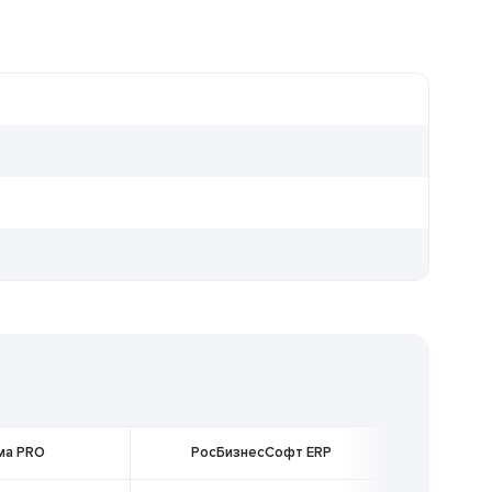
ма PRO
РосБизнесСофт ERP