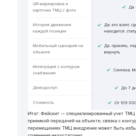
QR-маркировка и
Да
карточки ТМЦ с фото
История движения
Да: кто взял, гд
каждой позиции
находится, стат
Мобильный сценарий на
Да: принять, пе
объекте
вернуть
Интеграция с контуром
Синтека, 
снабжения
Демодоступ
До 7 д
Стоимость
От 109 000
Итог: Фейскит — специализированный учет ТМЦ 
приемкой-передачей на объекте; связка с контур
перемещениях ТМЦ внедрение может быть избыт
сравнения недостаточно.