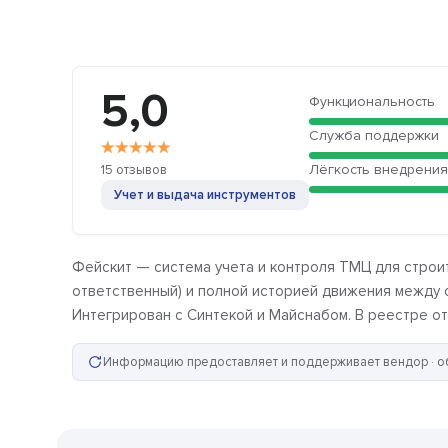
5,0
Функциональность
Служба поддержки
★
★
★
★
★
Лёгкость внедрения
15 отзывов
Учет и выдача инструментов
Фейскит — система учета и контроля ТМЦ для строит
ответственный) и полной историей движения между о
Интегрирован с Синтекой и Майснабом. В реестре оте
Информацию предоставляет и поддерживает вендор · о