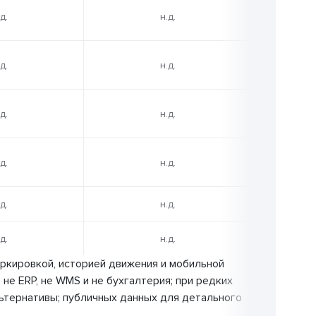
д.
н.д.
д.
н.д.
д.
н.д.
д.
н.д.
д.
н.д.
д.
н.д.
ркировкой, историей движения и мобильной
 не ERP, не WMS и не бухгалтерия; при редких
ьтернативы; публичных данных для детального