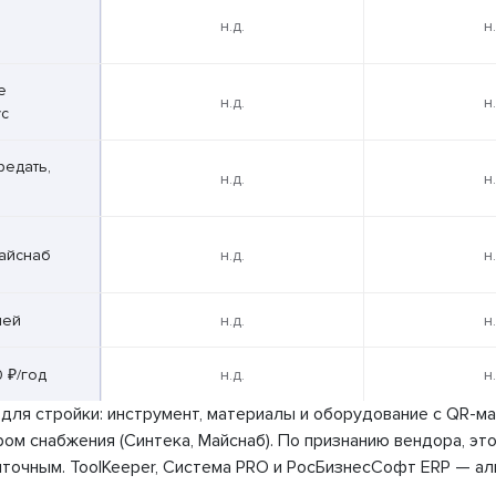
н.д.
н.
е
н.д.
н.
ус
редать,
н.д.
н.
Майснаб
н.д.
н.
ней
н.д.
н.
 ₽/год
н.д.
н.
для стройки: инструмент, материалы и оборудование с QR-ма
ом снабжения (Синтека, Майснаб). По признанию вендора, это
очным. ToolKeeper, Система PRO и РосБизнесСофт ERP — ал