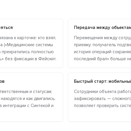
ряться
Передача между объектам
зана к карточке: кто взял,
Перемещения между сотруд
нта («Медицинские системы
приемку: получатель подтв
а прекратились полностью
история операций сохраняе
ь» без фиксации в Фейскит.
последний брал» больше не
ов
Быстрый старт: мобильны
тветственным и статусам;
Сотрудники объекта работа
находятся и как двигались.
зафиксировать — сложного
 интеграции с Синтекой и
позволяет проверить систе