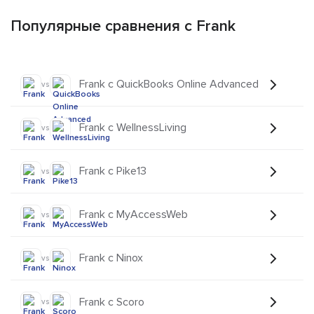
Популярные сравнения с Frank
Frank с QuickBooks Online Advanced
vs
Frank с WellnessLiving
vs
Frank с Pike13
vs
Frank с MyAccessWeb
vs
Frank с Ninox
vs
Frank с Scoro
vs