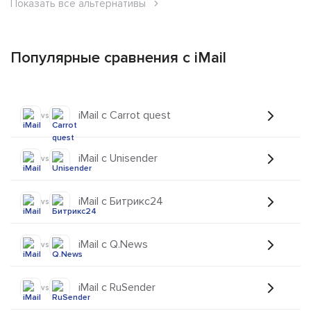
Показать все альтернативы
Популярные сравнения с iMail
iMail с Carrot quest
vs
iMail с Unisender
vs
iMail с Битрикс24
vs
iMail с Q.News
vs
iMail с RuSender
vs