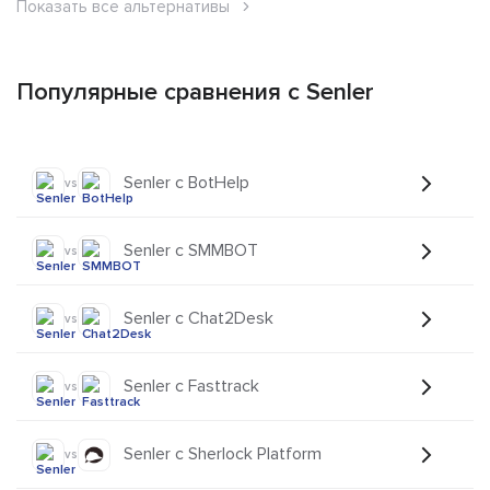
Показать все альтернативы
Популярные сравнения с Senler
Senler с BotHelp
vs
Senler с SMMBOT
vs
Senler с Chat2Desk
vs
Senler с Fasttrack
vs
Senler с Sherlock Platform
vs