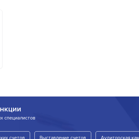
нкции
их специалистов
ких счетов
Выставление счетов
Аудиторская ка