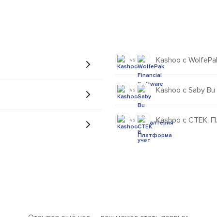
Kashoo с WolfePak
vs
Kashoo с Saby Bu
vs
Kashoo с СТЕК. 
vs