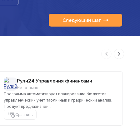
Следующий шаг
Рули24 Управления финансами
Нет отзывов
Программа автоматизирует планирование бюджетов,
Се
управленческий учет, табличный и графический анализ.
ин
Продукт предназначен...
По
Сравнить