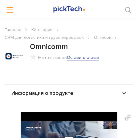
Главная
Категории
CRM для логистики и грузоперевозок
Omnicomm
Omnicomm
Нет отзывов
Оставить отзыв
Информация о продукте
О продукте
Возможности
Альтернативы
Сравнения
Отзывы